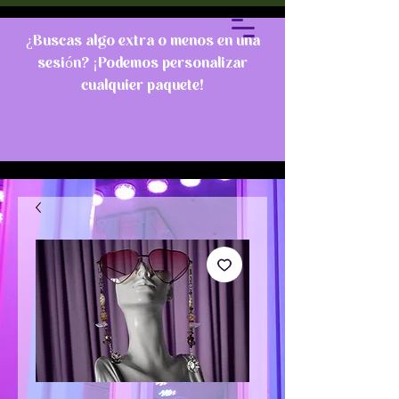
¿Buscas algo extra o menos en una
sesión? ¡Podemos personalizar
cualquier paquete!