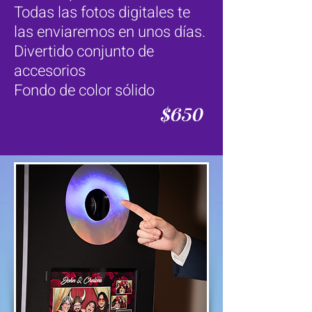
Todas las fotos digitales te
las enviaremos en unos días.
Divertido conjunto de
accesorios
Fondo de color sólido
$650