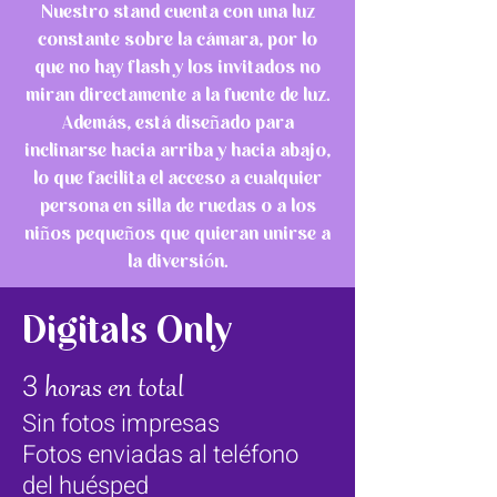
Nuestro stand cuenta con una luz
constante sobre la cámara, por lo
que no hay flash y los invitados no
miran directamente a la fuente de luz.
Además, está diseñado para
inclinarse hacia arriba y hacia abajo,
lo que facilita el acceso a cualquier
persona en silla de ruedas o a los
niños pequeños que quieran unirse a
la diversión.
Digitals Only
3
horas en total
Sin
fotos impresas
Fotos enviadas al teléfono
del huésped