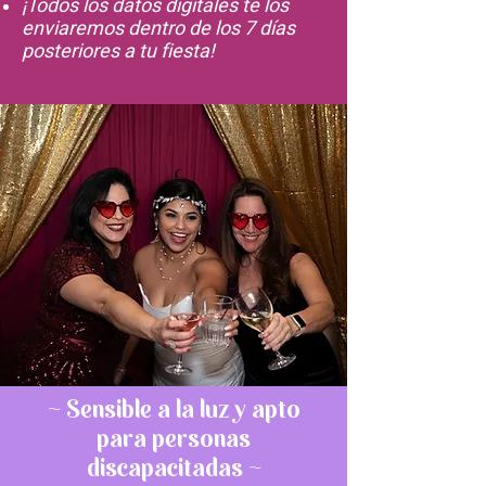
¡Todos los
datos digitales te los
enviaremos dentro de los 7 días
posteriores a tu fiesta!
~ Sensible a la luz y apto
para personas
discapacitadas ~