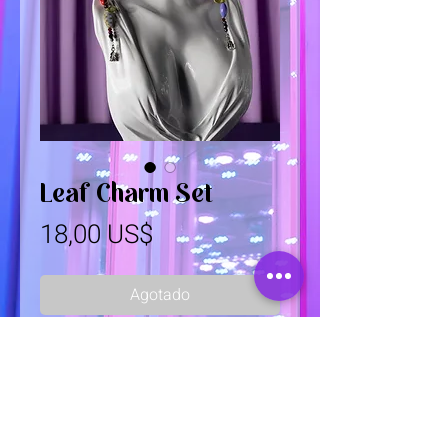
Leaf Charm Set
Precio
18,00 US$
Agotado
Handcrafted charms
2 charms with lobster claw ends for
multi-purpose use.
Ideas for use: